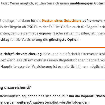
n
lässt. Wenn möglich, sollten Sie sich einen
unabhängigen Gutach
llerdings nur dann für die
Kosten eines Gutachters
aufkommen
,
 in der Regeln ab 750 Euro der Fall ist. Ob Sie auch für Bagatells
ten, den Sie dann aus eigener Tasche zahlen müssten, ist Ihnen ü
schlag
für die Versicherung die
günstigste Option
.
e Haftpflichtversicherung
, dass ihr ein einfacher Kostenvoransc
bst wenn es sich um mehr als einen Bagatellschaden handelt. Vor
s Hauptinteresse der Versicherung ist es natürlich, Ihnen möglichs
ag unzureichend?
stenvoranschlag, handelt es sich dabei
nur um die Reparaturkost
ese werden
weitere Angaben
benötigt wie die folgenden: