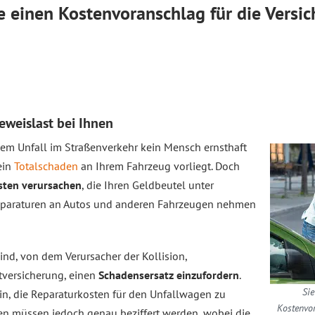
 einen Kostenvoranschlag für die Versi
Beweislast bei Ihnen
nem Unfall im Straßenverkehr kein Mensch ernsthaft
ein
Totalschaden
an Ihrem Fahrzeug vorliegt. Doch
sten verursachen
, die Ihren Geldbeutel unter
Reparaturen an Autos und anderen Fahrzeugen nehmen
sind, von dem Verursacher der Kollision,
tversicherung, einen
Schadensersatz einzufordern
.
Sie
rin, die Reparaturkosten für den Unfallwagen zu
Kostenvor
sten müssen jedoch genau beziffert werden, wobei die