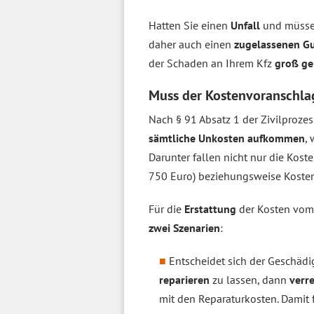
Hatten Sie einen
Unfall
und müssen
daher auch einen
zugelassenen Gu
der Schaden an Ihrem Kfz
groß g
Muss der Kostenvoranschla
Nach § 91 Absatz 1 der Zivilproz
sämtliche Unkosten aufkommen
,
Darunter fallen nicht nur die Kos
750 Euro) beziehungsweise Kosten
Für die
Erstattung
der Kosten vom 
zwei Szenarien
:
Entscheidet sich der Geschädig
reparieren
zu lassen, dann
verr
mit den Reparaturkosten. Damit 