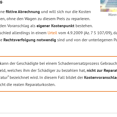
eg
.
eine
fiktive Abrechnung
und will sich nur die Kosten
Wann 
sen, ohne den Wagen zu diesem Preis zu reparieren.
 den Voranschlag als
eigener Kostenpunkt
bestehen.
schied allerdings in einem
Urteil
vom 4.9.2009 (Az. 7 S 107/09), d
ie
Rechtsverfolgung notwendig
sind und von der unterlegenen Pa
 kann der Geschädigte bei einem Schadensersatzprozess Gebrauc
Geld, welches ihm der Schädiger zu bezahlen hat,
nicht zur Repara
ratur“ bezeichnet wird. In diesem Fall bildet der
Kostenvoranschlag
ht die realen Reparaturkosten.