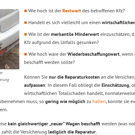
Wie hoch ist der
Restwert
des betroffenen Kfz?
Handelt es sich vielleicht um einen
wirtschaftliche
Wie ist der
merkantile Minderwert
einzuschätzen, d.
Kfz aufgrund des Unfalls gesunken?
Wie hoch wäre der
Wiederbeschaffungswert
, wenn 
beschafft werden sollte?
er
Können Sie
nur die Reparaturkosten
an die Versicher
erung
aufpassen
: In diesem Fall obliegt die
Einschätzung
, 
wirtschaftlichen Totalschaden handelt, normalerweis
e übernehmen muss, so
gering wie möglich
zu
halten
, könnte sie e
ern.
eise
kein gleichwertiger „neuer“ Wagen beschafft
werden (was not
n zahlt die Versicherung
lediglich die Reparatur
.