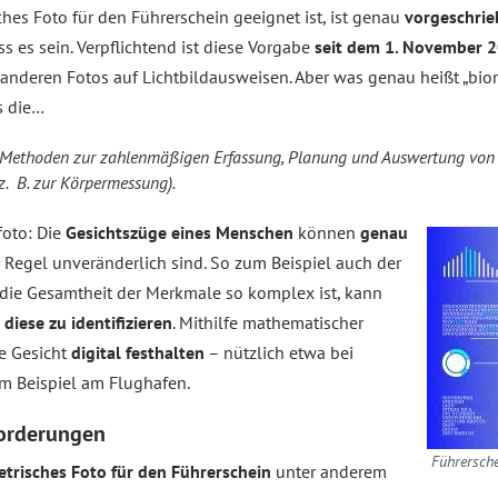
ches Foto für den Führerschein geeignet ist, ist genau
vorgeschri
 es sein. Verpflichtend ist diese Vorgabe
seit dem 1. November 
e anderen Fotos auf Lichtbildausweisen. Aber was genau heißt „bi
s die…
ethoden zur zahlenmäßigen Erfassung, Planung und Auswertung von E
z. B. zur Körpermessung).
foto: Die
Gesichtszüge eines Menschen
können
genau
 Regel unveränderlich sind. So zum Beispiel auch der
 die Gesamtheit der Merkmale so komplex ist, kann
diese zu identifizieren
. Mithilfe mathematischer
e Gesicht
digital festhalten
– nützlich etwa bei
um Beispiel am Flughafen.
forderungen
Führersch
trisches Foto für den Führerschein
unter anderem