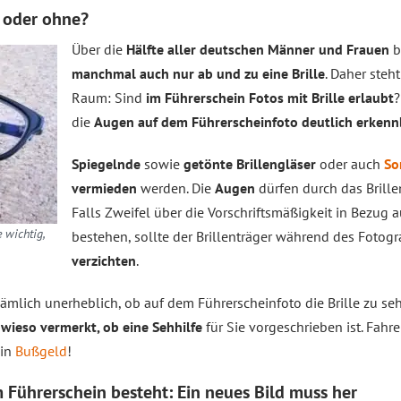
e oder ohne?
Über die
Hälfte aller deutschen Männer und Frauen
b
manchmal auch nur ab und zu eine Brille
. Daher steh
Raum: Sind
im Führerschein Fotos mit Brille erlaubt
?
die
Augen auf dem Führerscheinfoto deutlich erken
Spiegelnde
sowie
getönte Brillengläser
oder auch
So
vermieden
werden. Die
Augen
dürfen durch das Brill
Falls Zweifel über die Vorschriftsmäßigkeit in Bezug 
 wichtig,
bestehen, sollte der Brillenträger während des Fotogr
verzichten
.
nämlich unerheblich, ob auf dem Führerscheinfoto die Brille zu sehe
owieso vermerkt, ob eine Sehhilfe
für Sie vorgeschrieben ist. Fahre
ein
Bußgeld
!
Führerschein besteht: Ein neues Bild muss her