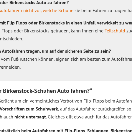
 oder Birkenstocks Auto zu fahren?
Autofahrern nicht vor, welche Schuhe
sie beim Fahren zu tragen h
it Flip Flops oder Birkenstocks in einen Unfall verwickelt zu w
 Flops oder Birkenstocks getragen, kann Ihnen eine
Teilschuld
zug
entschieden.
 Autofahren tragen, um auf der sicheren Seite zu sein?
t vom Fuß rutschen können, eignen sich am besten zum Autofahre
 vermeiden.
er Birkenstock-Schuhen Auto fahren?“
erücht um ein vermeintliches Verbot von Flip-Flops beim Autofah
n Vorschriften zum Schuhwerk
, auf das Autofahrer zurückgreifen so
ch auch
nicht untersagt
. Gleiches gilt etwa auch für das Autofahr
ndsätzlich beim Autofahren mit Flip-Flops, Schlappen, Birkenstoc