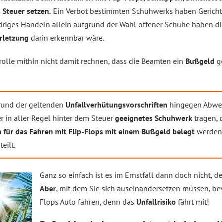
 Steuer setzen.
Ein Verbot bestimmten Schuhwerks haben Gerichte 
driges Handeln allein aufgrund der Wahl offener Schuhe haben di
erletzung
darin erkennbar wäre.
rolle mithin nicht damit rechnen, dass die Beamten ein
Bußgeld
ge
rund der geltenden
Unfallverhütungsvorschriften
hingegen Abwei
 in aller Regel hinter dem Steuer
geeignetes Schuhwerk
tragen, 
n für das Fahren mit Flip-Flops mit einem Bußgeld belegt
werden.
eilt.
Ganz so einfach ist es im Ernstfall dann doch nicht, d
Aber
, mit dem Sie sich auseinandersetzen müssen, be
Flops Auto fahren, denn das
Unfallrisiko
fährt mit!