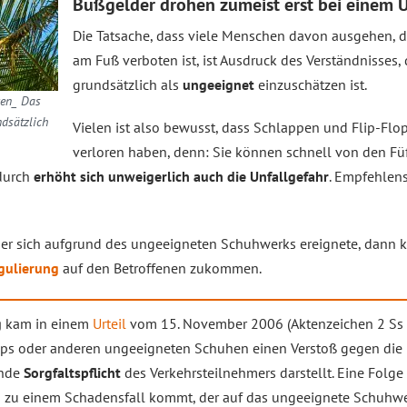
Bußgelder drohen zumeist erst bei einem U
Die Tatsache, dass viele Menschen davon ausgehen, d
am Fuß verboten ist, ist Ausdruck des Verständnisses
grundsätzlich als
ungeeignet
einzuschätzen ist.
ren_ Das
ndsätzlich
Vielen ist also bewusst, dass Schlappen und Flip-Flop
verloren haben, denn: Sie können schnell von den Fü
adurch
erhöht sich unweigerlich auch die Unfallgefahr
. Empfehlens
der sich aufgrund des ungeeigneten Schuhwerks ereignete, dann
gulierung
auf den Betroffenen zukommen.
g
kam in einem
Urteil
vom 15. November 2006 (Aktenzeichen 2 Ss 
lops oder anderen ungeeigneten Schuhen einen Verstoß gegen die
ende
Sorgfaltspflicht
des Verkehrsteilnehmers darstellt. Eine Folge
s zu einem Schadensfall kommt, der auf das ungeeignete Schuhwer