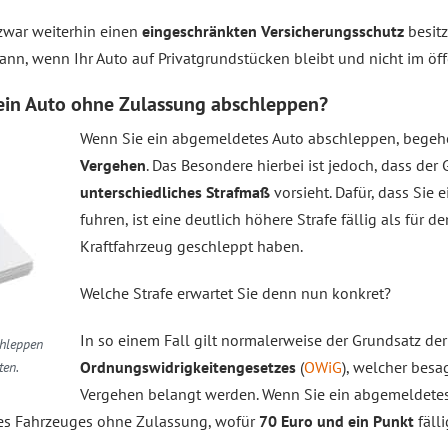
zwar weiterhin einen
eingeschränkten Versicherungsschutz
besitz
 dann, wenn Ihr Auto auf Privatgrundstücken bleibt und nicht im ö
 ein Auto ohne Zulassung abschleppen?
Wenn Sie ein abgemeldetes Auto abschleppen, begehe
Vergehen
. Das Besondere hierbei ist jedoch, dass der
unterschiedliches Strafmaß
vorsieht. Dafür, dass Sie
fuhren, ist eine deutlich höhere Strafe fällig als für 
Kraftfahrzeug geschleppt haben.
Welche Strafe erwartet Sie denn nun konkret?
In so einem Fall gilt normalerweise der Grundsatz de
hleppen
Ordnungswidrigkeitengesetzes
(
OWiG
), welcher besag
ten.
Vergehen belangt werden. Wenn Sie ein abgemeldetes 
nes Fahrzeuges ohne Zulassung, wofür
70 Euro und ein Punkt
fäll