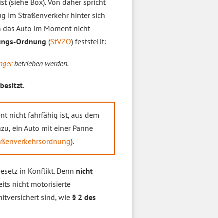
ist (siehe Box). Von daher spricht
ug im Straßenverkehr hinter sich
nn das Auto im Moment nicht
sungs-Ordnung
(
StVZO
) feststellt:
nger
betrieben werden.
besitzt
.
t nicht fahrfähig ist, aus dem
zu, ein Auto mit einer Panne
aßenverkehrsordnung
).
setz in Konflikt. Denn
nicht
eits nicht motorisierte
itversichert sind, wie
§ 2 des