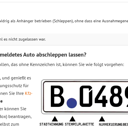
s­widrig als Anhänger betrieben (Schleppen), ohne dass eine Ausnahme­ge
 es nicht zuge­lassen war.
emeldetes Auto abschleppen lassen?
len, das ohne Kennzeichen ist, können Sie wie folgt vorgehen:
, und genießt es
rungsschutz für
nnen Sie Ihre
Kfz-
ge
ser können Sie
Box) beantragen,
selbst zum