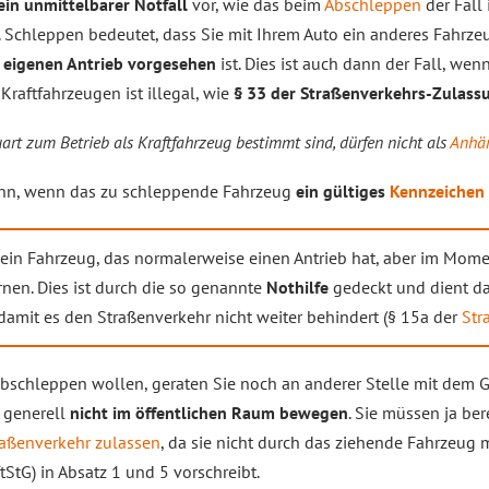
ein unmittelbarer Notfall
vor, wie das beim
Abschleppen
der Fall 
“. Schleppen bedeutet, dass Sie mit Ihrem Auto ein anderes Fahrze
n
eigenen Antrieb vorgesehen
ist. Dies ist auch dann der Fall, we
Kraftfahrzeugen ist illegal, wie
§ 33 der Straßenverkehrs-Zulas
art zum Betrieb als Kraftfahrzeug bestimmt sind, dürfen nicht als
Anhä
dann, wenn das zu schleppende Fahrzeug
ein gültiges
Kennzeichen
 ein Fahrzeug, das normalerweise einen Antrieb hat, aber im Momen
rnen. Dies ist durch die so genannte
Nothilfe
gedeckt und dient da
damit es den Straßenverkehr nicht weiter behindert (§ 15a der
Str
schleppen wollen, geraten Sie noch an anderer Stelle mit dem Ge
 generell
nicht im öffentlichen Raum bewegen
. Sie müssen ja ber
raßenverkehr zulassen
, da sie nicht durch das ziehende Fahrzeug m
tStG) in Absatz 1 und 5 vorschreibt.