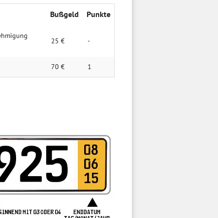
Bußgeld
Punkte
neh­migung
25 €
-
70 €
1