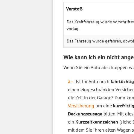
Ver­stoß
Das Kraftfahr­zeug wurde vorschrift
vorlag.
Das Fahr­zeug wurde gefahren, obwohl
Wie kann ich ein nicht ang
Wenn Sie ein Auto abschleppen wol
Ist Ihr Auto noch
fahrtüchtig
einen eingeschränkten Versiche
die Zeit in der Garage? Dann kö
Versicherung
um eine
kurzfristi
Deckungszusage
bitten. Mit die
ein
Kurzzeitkennzeichen
(siehe 
mit dem Sie Ihren alten Wagen 