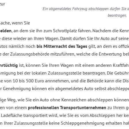
zur
Ein abgemeldetes Fahrzeug abschleppen dürfen Sie d
beantragen.
Sache, wenn Sie
melden
, an dem sie ihn zum Schrottplatz fahren. Nachdem die Ken
diese wieder an Ihren Wagen. Damit dürfen Sie Ihr Auto auf seiner 
Autos nämlich noch
bis Mitternacht des Tages
gilt, an dem es offizi
re der Zulassungsbehörde mitzuführen, welche die Entwertung be
hrtüchtig
ist, können Sie Ihren Wagen mit einem anderen Kraftf
hmigung bei der lokalen Zulassungsstelle beantragen. Die Gebühr
he von 10 bis 500 Euro annnehmen, und die Behörde kann die Dis
ner Genehmigung können ein abgemeldetes Auto selbst abschleppe
inzige Weg, wie Sie ein Auto ohne Kennzeichen abschleppen können
agen von einem
professionellen Transportunternehmen
zu Ihrem g
 Ladefläche transportiert wird, wie Sie es vom Abschleppen her ke
on Ihrer Zulassungsstelle keine Schleppgenehmigung erhalten ha