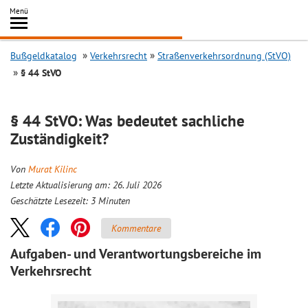
Inhalt
Menü
springen
Searc
Bußgeldkatalog
Verkehrsrecht
Straßenverkehrsordnung (StVO)
§ 44 StVO
§ 44 StVO: Was bedeutet sachliche
Zuständigkeit?
Von
Murat Kilinc
Letzte Aktualisierung am: 26. Juli 2026
Geschätzte Lesezeit:
3
Minuten
Kommentare
Aufgaben- und Verantwortungs­bereiche im
Verkehrsrecht