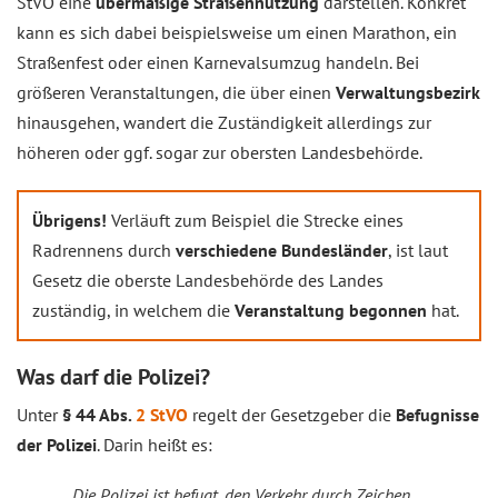
StVO eine
übermäßige Straßennutzung
darstellen. Konkret
kann es sich dabei beispielsweise um einen Marathon, ein
Straßenfest oder einen Karnevalsumzug handeln. Bei
größeren Veranstaltungen, die über einen
Verwaltungsbezirk
hinausgehen, wandert die Zuständigkeit allerdings zur
höheren oder ggf. sogar zur obersten Landesbehörde.
Übrigens!
Verläuft zum Beispiel die Strecke eines
Radrennens durch
verschiedene Bundesländer
, ist laut
Gesetz die oberste Landesbehörde des Landes
zuständig, in welchem die
Veranstaltung begonnen
hat.
Was darf die Polizei?
Unter
§ 44 Abs.
2 StVO
regelt der Gesetzgeber die
Befugnisse
der Polizei
. Darin heißt es:
Die Polizei ist befugt, den Verkehr durch Zeichen