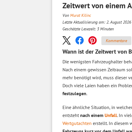
Zeitwert von einem A
Von
Murat Kilinc
Letzte Aktualisierung am: 2. August 2026
Geschätzte Lesezeit:
3
Minuten
Kommentare
Wann ist der Zeitwert von
Die wenigsten Fahrzeughalter behal
Nach einem gewissen Zeitraum soll
mehr benötigt wird, muss dieser ve
Doch viele Laien haben ein Probl
festzulegen
.
Eine ähnliche Situation, in welche
entsteht
nach einem
Unfall
. In vi
Wertgutachten
erstellt. In diesem 
Fahrzeugs kurz vor dem Unfall wa