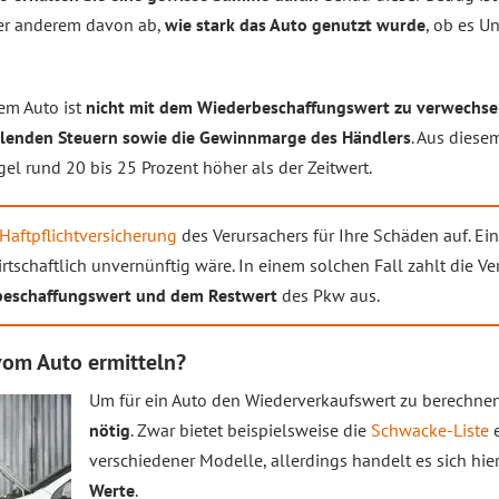
er anderem davon ab,
wie stark das Auto genutzt wurde
, ob es U
em Auto ist
nicht mit dem Wiederbeschaffungswert zu verwechse
ahlenden Steuern sowie die Gewinnmarge des Händlers
. Aus diese
el rund 20 bis 25 Prozent höher als der Zeitwert.
Haftpflichtversicherung
des Verursachers für Ihre Schäden auf. Ei
irtschaftlich unvernünftig wäre. In einem solchen Fall zahlt die Ve
beschaffungswert und dem Restwert
des Pkw aus.
 vom Auto ermitteln?
Um für ein Auto den Wiederverkaufswert zu berechnen,
nötig
. Zwar bietet beispielsweise die
Schwacke-Liste
e
verschiedener Modelle, allerdings handelt es sich hi
Werte
.