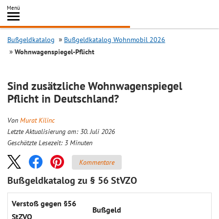
Inhalt
Menü
springen
Searc
Bußgeldkatalog
Bußgeldkatalog Wohnmobil 2026
Wohnwagenspiegel-Pflicht
Sind zusätzliche Wohnwagenspiegel
Pflicht in Deutschland?
Von
Murat Kilinc
Letzte Aktualisierung am: 30. Juli 2026
Geschätzte Lesezeit:
3
Minuten
Kommentare
Bußgeldkatalog zu § 56 StVZO
Verstoß gegen §56
Bußgeld
StZVO