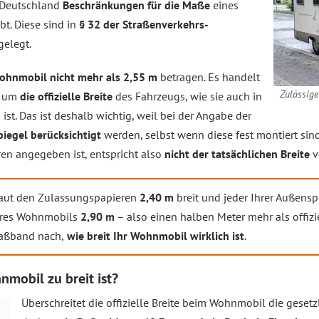
n Deutschland
Beschränkungen für die Maße
eines
bt. Diese sind in
§ 32 der Straßenverkehrs-
gelegt.
ohnmobil nicht mehr als 2,55 m
betragen. Es handelt
Zulässige
t um
die offizielle Breite
des Fahrzeugs, wie sie auch in
st. Das ist deshalb wichtig, weil bei der Angabe der
piegel berücksichtigt
werden, selbst wenn diese fest montiert si
ren angegeben ist, entspricht also
nicht der tatsächlichen Breite
v
laut den Zulassungspapieren
2,40 m
breit und jeder Ihrer Außens
 Ihres Wohnmobils
2,90 m
– also einen halben Meter mehr als offiz
aßband nach,
wie breit Ihr Wohnmobil wirklich ist
.
mobil zu breit ist?
Überschreitet die offizielle Breite beim Wohnmobil die geset