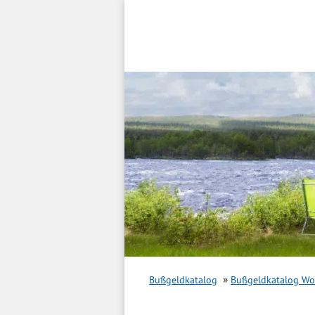
Inhalt
springen
Bußgeldkatalog
Bußgeldkatalog W