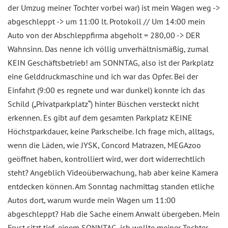
der Umzug meiner Tochter vorbei war) ist mein Wagen weg ->
abgeschleppt -> um 11:00 lt. Protokoll // Um 14:00 mein
Auto von der Abschleppfirma abgeholt = 280,00 -> DER
Wahnsinn. Das nenne ich völlig unverhältnismäßig, zumal
KEIN Geschäftsbetrieb! am SONNTAG, also ist der Parkplatz
eine Gelddruckmaschine und ich war das Opfer. Bei der
Einfahrt (9:00 es regnete und war dunkel) konnte ich das
Schild („Privatparkplatz“) hinter Büschen versteckt nicht
erkennen. Es gibt auf dem gesamten Parkplatz KEINE
Höchstparkdauer, keine Parkscheibe. Ich frage mich, alltags,
wenn die Läden, wie JYSK, Concord Matrazen, MEGAzoo
geöffnet haben, kontrolliert wird, wer dort widerrechtlich
steht? Angeblich Videoüberwachung, hab aber keine Kamera
entdecken können. Am Sonntag nachmittag standen etliche
Autos dort, warum wurde mein Wagen um 11:00
abgeschleppt? Hab die Sache einem Anwalt übergeben. Mein
Frust sitzt tief, einem SONNTAG, ich wollte meiner Tochter