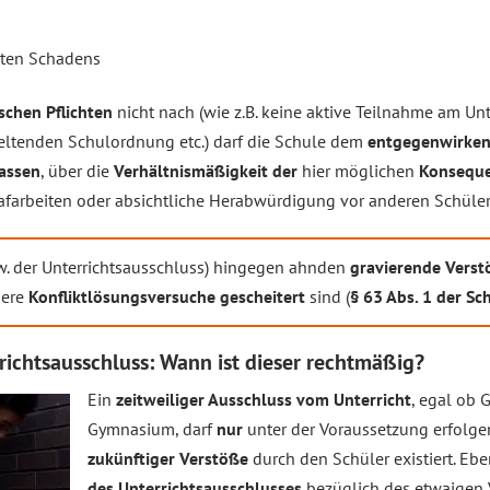
hten Schadens
schen Pflichten
nicht nach (wie z.B. keine aktive Teilnahme am Unt
ltenden Schulordnung etc.) darf die Schule dem
entgegenwirke
assen
, über die
Verhältnismäßigkeit der
hier möglichen
Konsequ
afarbeiten oder absichtliche Herabwürdigung vor anderen Schüle
. der Unterrichtsausschluss) hingegen ahnden
gravierende Verst
dere
Konfliktlösungsversuche gescheitert
sind (
§ 63 Abs. 1 der Sc
richtsausschluss: Wann ist dieser rechtmäßig?
Ein
zeitweiliger Ausschluss vom Unterricht
, egal ob 
Gymnasium, darf
nur
unter der Voraussetzung erfolge
zukünftiger Verstöße
durch den Schüler existiert. Eb
des Unterrichtsausschlusses
bezüglich des etwaigen V