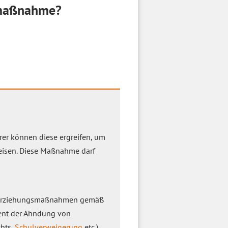
gsmaßnahme?
er können diese ergreifen, um
weisen. Diese Maßnahme darf
ge Erziehungsmaßnahmen gemäß
ient der Ahndung von
chts,
Schulverweigerung
etc.)