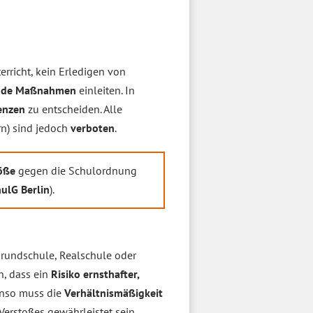
erricht, kein Erledigen von
nde Maßnahmen
einleiten. In
enzen
zu entscheiden. Alle
rn) sind jedoch
verboten
.
öße
gegen die Schulordnung
hulG Berlin
).
Grundschule, Realschule oder
n, dass ein
Risiko ernsthafter,
enso muss die
Verhältnismäßigkeit
erstoßes gewährleistet sein.