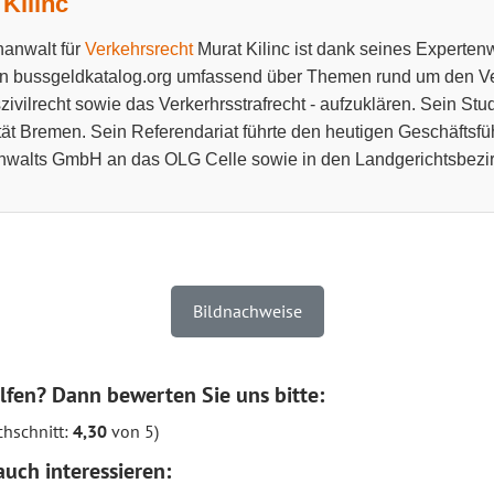
Kilinc
anwalt für
Verkehrsrecht
Murat Kilinc ist dank seines Experten
n bussgeldkatalog.org umfassend über Themen rund um den Ve
zivilrecht sowie das Verkerhrsstrafrecht - aufzuklären. Sein Stu
tät Bremen. Sein Referendariat führte den heutigen Geschäftsfü
walts GmbH an das OLG Celle sowie in den Landgerichtsbezir
Bildnachweise
lfen? Dann bewerten Sie uns bitte:
hschnitt:
4,30
von 5)
uch interessieren: