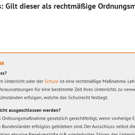
ss: Gilt dieser als rechtmäßige Ordnun
ss
uss?
m Unterricht oder der
Schule
ist eine rechtmäßige Maßnahme. Lehr
oraussetzungen für eine bestimmte Zeit ihres Unterrichts zu ver
 Umständen erfolgen, welche das Schulrecht festlegt.
richt ausgeschlossen werden?
 als Ordnungsmaßnahme gesetzlich gerechtfertigt, wenn vorheri
n Bundesländer erfolglos geblieben sind. Der Ausschluss selbst d
hlen etwaige Regelverstöße (z.B. wiederholtes Stören des Unterri