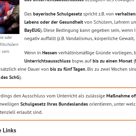
Das
bayerische Schulgesetz
spricht z.B. von
verhalte
Lebens oder der Gesundheit
von Schülern, Lehrern un
BayEUG
). Diese Bedingung kann gegeben sein, wenn I
le oder
negativ auffällt (z.B. Vandalismus, körperliche Gewalt,
itschülern
 sein.
Wenn in
Hessen
verhältnismäßige Gründe vorliegen, b
Unterrichtsausschluss
bspw. auf
bis zu einen Monat
(
sätzlich eine Dauer von
bis zu fünf Tagen
. Bis zu zwei Wochen si
9 des SchG
).
rdings den Ausschluss vom Unterricht als zulässige
Maßnahme offi
jeweiligen
Schulgesetz Ihres Bundeslandes
orientieren, unter we
enziell erlaubt sind.
 Links