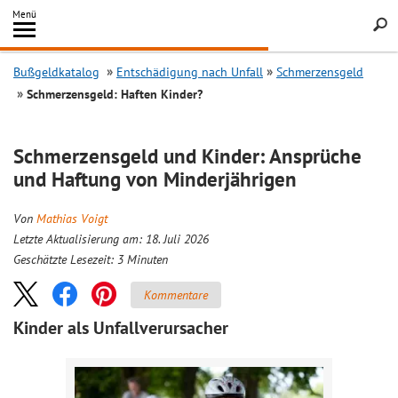
Inhalt
Menü
springen
Searc
Bußgeldkatalog
Entschädigung nach Unfall
Schmerzensgeld
Schmerzensgeld: Haften Kinder?
Schmerzensgeld und Kinder: Ansprüche
und Haftung von Minderjährigen
Von
Mathias Voigt
Letzte Aktualisierung am: 18. Juli 2026
Geschätzte Lesezeit:
3
Minuten
Kommentare
Kinder als Unfallverursacher