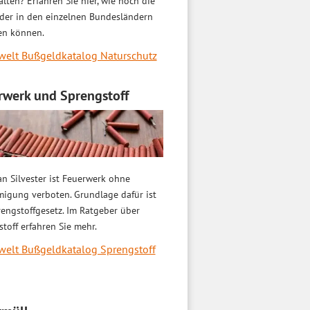
lten? Erfahren Sie hier, wie hoch die
der in den einzelnen Bundesländern
len können.
elt Bußgeldkatalog Naturschutz
rwerk und Sprengstoff
n Silvester ist Feuerwerk ohne
igung verboten. Grundlage dafür ist
engstoffgesetz. Im Ratgeber über
toff erfahren Sie mehr.
elt Bußgeldkatalog Sprengstoff