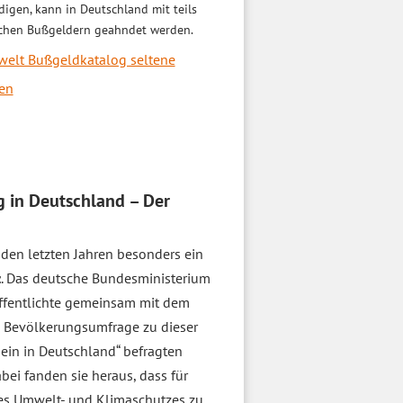
igen, kann in Deutschland mit teils
schen Bußgeldern geahndet werden.
elt Bußgeldkatalog seltene
en
in Deutschland – Der
den letzten Jahren besonders ein
z
. Das deutsche Bundesministerium
öffentlichte gemeinsam mit dem
 Bevölkerungsumfrage zu dieser
in in Deutschland“ befragten
bei fanden sie heraus, dass für
des Umwelt- und Klimaschutzes zu