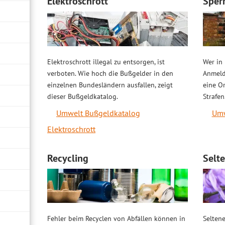
Elektroschrott
Sper
Elektroschrott illegal zu entsorgen, ist
Wer in
verboten. Wie hoch die Bußgelder in den
Anmeld
einzelnen Bundesländern ausfallen, zeigt
eine O
dieser Bußgeldkatalog.
Strafen
Umwelt Bußgeldkatalog
Umw
Elektroschrott
Recycling
Selt
Fehler beim Recyclen von Abfällen können in
Seltene