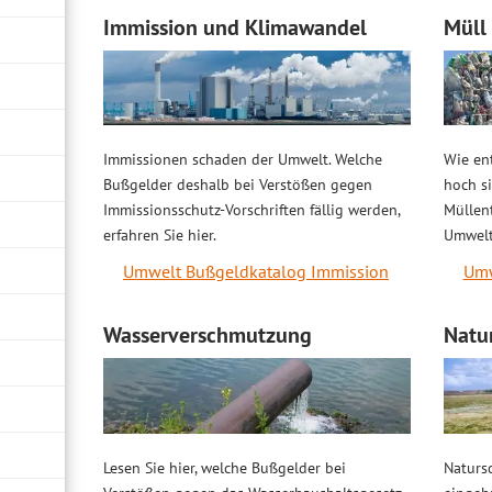
Immission und Klimawandel
Müll
Immissionen schaden der Umwelt. Welche
Wie ent
Bußgelder deshalb bei Verstößen gegen
hoch si
Immissionsschutz-Vorschriften fällig werden,
Müllen
erfahren Sie hier.
Umwelt
Umwelt Bußgeldkatalog Immission
Umw
Wasserverschmutzung
Natu
Lesen Sie hier, welche Bußgelder bei
Naturs