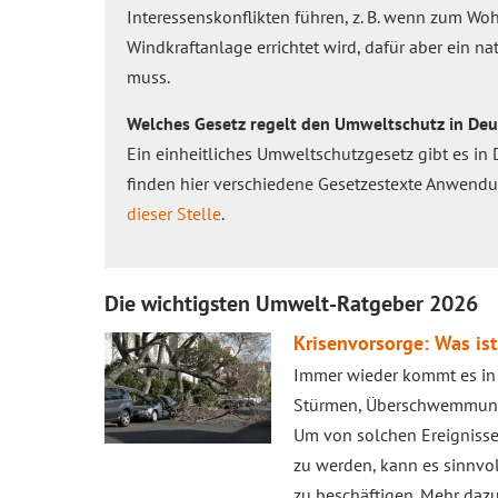
Interessenskonflikten führen, z. B. wenn zum Wo
Windkraftanlage errichtet wird, dafür aber ein na
muss.
Welches Gesetz regelt den Umweltschutz in De
Ein einheitliches Umweltschutzgesetz gibt es in 
finden hier verschiedene Gesetzestexte Anwendu
dieser Stelle
.
Die wichtigsten Umwelt-Ratgeber 2026
Krisenvorsorge: Was is
Immer wieder kommt es in
Stürmen, Überschwemmunge
Um von solchen Ereigniss
zu werden, kann es sinnvol
zu beschäftigen. Mehr dazu