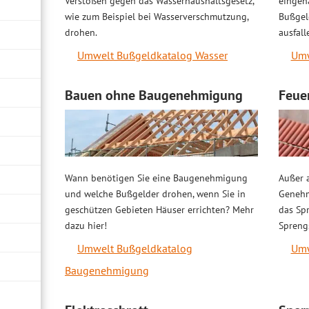
Verstößen gegen das Wasserhaushaltsgesetz,
eingeha
wie zum Beispiel bei Wasserverschmutzung,
Bußgel
drohen.
ausfal
Umwelt Bußgeldkatalog Wasser
Umw
Bauen ohne Baugenehmigung
Feue
Wann benötigen Sie eine Baugenehmigung
Außer a
und welche Bußgelder drohen, wenn Sie in
Genehm
geschützen Gebieten Häuser errichten? Mehr
das Spr
dazu hier!
Sprengs
Umwelt Bußgeldkatalog
Umw
Baugenehmigung