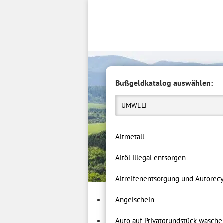
Inhalt
springen
Bußgeldkatalog auswählen:
UMWELT
Altmetall
Altöl illegal entsorgen
Altreifenentsorgung und Autorecy
Angelschein
Auto auf Privatgrundstück wasche