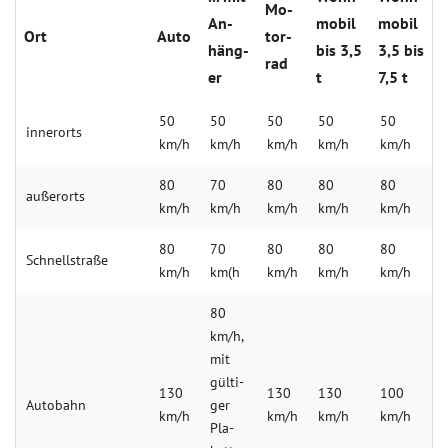
Mo­
An­
mo­bil
mo­bil
Ort
Au­to
tor­
häng­
bis 3,5
3,5 bis
rad
er
t
7,5 t
50
50
50
50
50
in­ner­orts
km/h
km/h
km/h
km/h
km/h
80
70
80
80
80
au­ßer­orts
km/h
km/h
km/h
km/h
km/h
80
70
80
80
80
Schnell­stra­ße
km/h
km(h
km/h
km/h
km/h
80
km/h,
mit
gül­ti­
130
130
130
100
Au­to­bahn
ger
km/h
km/h
km/h
km/h
Pla­