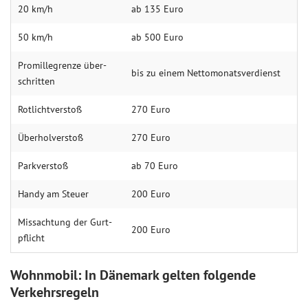
20 km/h
ab 135 Euro
50 km/h
ab 500 Euro
Promille­grenze über­
bis zu einem Netto­monats­verdienst
schritten
Rotlicht­verstoß
270 Euro
Überhol­verstoß
270 Euro
Park­verstoß
ab 70 Euro
Handy am Steuer
200 Euro
Miss­achtung der Gurt­
200 Euro
pflicht
Wohnmobil: In Dänemark gelten folgende
Verkehrsregeln