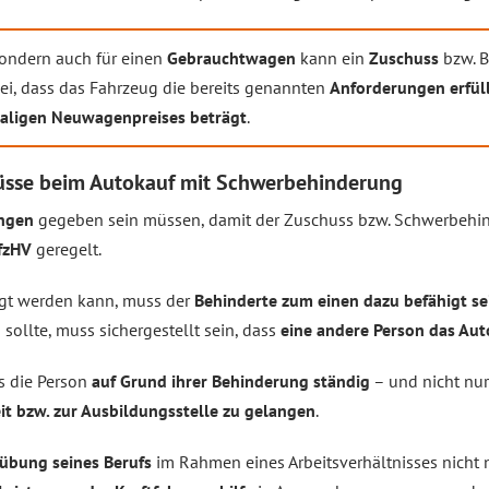
sondern auch für einen
Gebrauchtwagen
kann ein
Zuschuss
bzw. 
rbei, dass das Fahrzeug die bereits genannten
Anforderungen erfül
aligen Neuwagenpreises beträgt
.
üsse beim Autokauf mit Schwerbehinderung
ungen
gegeben sein müssen, damit der Zuschuss bzw. Schwerbehin
fzHV
geregelt.
igt werden kann, muss der
Behinderte zum einen dazu befähigt sei
 sollte, muss sichergestellt sein, dass
eine andere Person das Auto
s die Person
auf Grund ihrer Behinderung ständig
– und nicht nu
it bzw. zur Ausbildungsstelle zu gelangen
.
übung seines Berufs
im Rahmen eines Arbeitsverhältnisses nicht