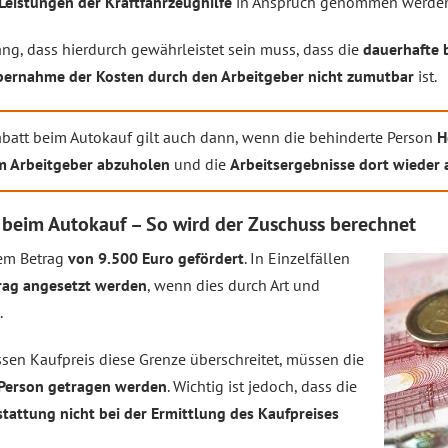
Leistungen der Kraftfahrzeughilfe
in Anspruch genommen werden
g, dass hierdurch gewährleistet sein muss, dass die
dauerhafte b
bernahme der Kosten durch den Arbeitgeber nicht zumutbar
ist.
abatt beim Autokauf gilt auch dann, wenn die behinderte Person
H
m Arbeitgeber abzuholen
und die
Arbeitsergebnisse dort wieder 
beim Autokauf – So wird der Zuschuss berechnet
nem Betrag
von 9.500 Euro gefördert
. In Einzelfällen
rag angesetzt werden
, wenn dies durch Art und
.
ssen Kaufpreis diese Grenze überschreitet, müssen die
Person getragen werden
. Wichtig ist jedoch, dass die
attung nicht bei der Ermittlung des Kaufpreises