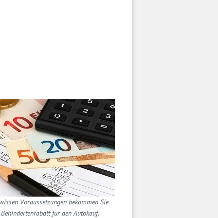
ewissen Voraussetzungen bekommen Sie
 Behindertenrabatt für den Autokauf.