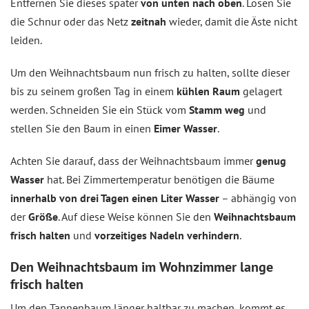
Entfernen Sie dieses später
von unten nach oben
. Lösen Sie
die Schnur oder das Netz
zeitnah
wieder, damit die Äste nicht
leiden.
Um den Weihnachtsbaum nun frisch zu halten, sollte dieser
bis zu seinem großen Tag in einem
kühlen Raum
gelagert
werden. Schneiden Sie ein Stück vom
Stamm weg
und
stellen Sie den Baum in einen
Eimer Wasser
.
Achten Sie darauf, dass der Weihnachtsbaum immer
genug
Wasser
hat. Bei Zimmertemperatur benötigen die Bäume
innerhalb von drei Tagen einen Liter Wasser
– abhängig von
der
Größe
. Auf diese Weise können Sie den
Weihnachtsbaum
frisch halten
und
vorzeitiges Nadeln verhindern
.
Den Weihnachtsbaum im Wohnzimmer lange
frisch halten
Um den Tannenbaum länger haltbar zu machen, kommt es