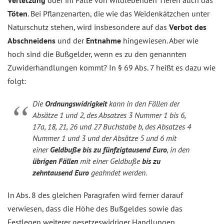
Verletzung
oder im Falle von wildlebenden Tieren auch das
Töten
. Bei Pflanzenarten, die wie das Weidenkätzchen unter
Naturschutz stehen, wird insbesondere auf das
Verbot des
Abschneidens
und der
Entnahme
hingewiesen. Aber wie
hoch sind die Bußgelder, wenn es zu den genannten
Zuwiderhandlungen kommt? In § 69 Abs. 7 heißt es dazu wie
folgt:
Die
Ordnungswidrigkeit
kann in den Fällen der
Absätze 1 und 2, des Absatzes 3 Nummer 1 bis 6,
17a, 18, 21, 26 und 27 Buchstabe b, des Absatzes 4
Nummer 1 und 3 und der Absätze 5 und 6 mit
einer
Geldbuße bis zu fünfzigtausend Euro
, in den
übrigen Fällen
mit einer Geldbuße
bis zu
zehntausend Euro
geahndet werden.
In Abs. 8 des gleichen Paragrafen wird ferner darauf
verwiesen, dass die Höhe des Bußgeldes sowie das
Festlegen weiterer gesetzeswidriger Handlungen