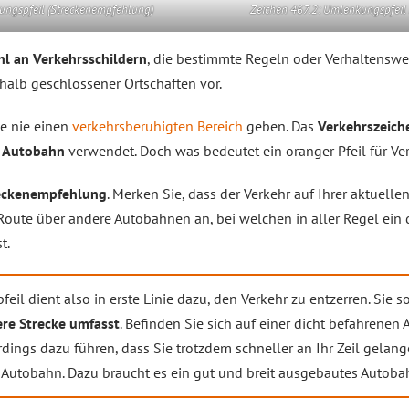
ungspfeil (Streckenempfehlung)
Zeichen 467.2: Umlenkungspfeil
hl an Verkehrsschildern
, die bestimmte Regeln oder Verhaltenswe
alb geschlossener Ortschaften vor.
se nie einen
verkehrsberuhigten Bereich
geben. Das
Verkehrszeich
r
Autobahn
verwendet. Doch was bedeutet ein oranger Pfeil für Ve
eckenempfehlung
. Merken Sie, dass der Verkehr auf Ihrer aktuelle
Route über andere Autobahnen an, bei welchen in aller Regel ein 
t.
eil dient also in erste Linie dazu, den Verkehr zu entzerren. Sie 
re Strecke umfasst
. Befinden Sie sich auf einer dicht befahrenen 
dings dazu führen, dass Sie trotzdem schneller an Ihr Zeil gelang
r Autobahn. Dazu braucht es ein gut und breit ausgebautes Autoba