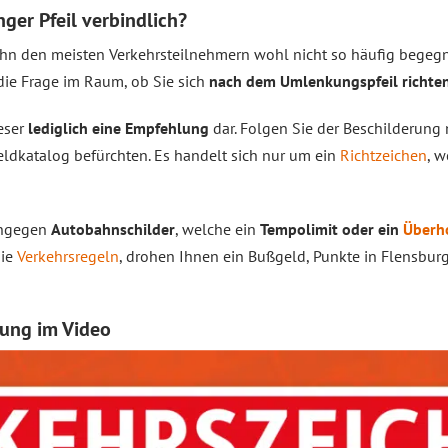
nger Pfeil verbindlich?
ahn den meisten Verkehrsteilnehmern wohl nicht so häufig begeg
 die Frage im Raum, ob Sie sich
nach dem Umlenkungspfeil richte
ieser
lediglich eine Empfehlung
dar. Folgen Sie der Beschilderung
ldkatalog befürchten. Es handelt sich nur um ein
Richtzeichen
, w
ingegen
Autobahnschilder
, welche ein
Tempolimit oder ein
Überh
die
Verkehrsregeln
, drohen Ihnen ein Bußgeld, Punkte in Flensburg
ung im Video