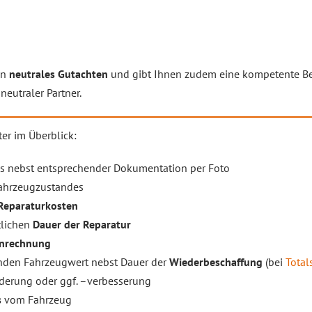
in
neutrales Gutachten
und gibt Ihnen zudem eine kompetente Ber
neutraler Partner.
er im Überblick:
s nebst entsprechender Dokumentation per Foto
Fahrzeugzustandes
Reparaturkosten
tlichen
Dauer der Reparatur
enrechnung
den Fahrzeugwert nebst Dauer der
Wiederbeschaffung
(bei
Total
derung oder ggf. –verbesserung
s
vom Fahrzeug