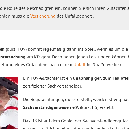
ie Rolle des Geschädigten ein, können Sie sich Ihren Gutachter, 
 Zahlen muss die
Versicherung
des Unfallgegners.
ein
(kurz: TÜV) kommt regelmäßig dann ins Spiel, wenn es um die
ntersuchung
am Kfz geht. Doch neben jenen Leistungen können b
tellung eines Gutachtens nach einem
Unfall
im Straßenverkehr.
Ein TÜV-Gutachter ist ein
unabhängiger
, zum Teil
öffe
zertifizierter Sachverständiger.
Die Begutachtungen, die er erstellt, werden streng na
Sachverständigenwesen e.V.
(kurz: IfS) erstellt.
Das IfS ist auf dem Gebiet der Sachverständigengutac
wissenschaftlichen Einrichtungen. Es entwickelt steti