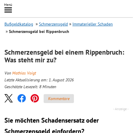
Inhalt
Menü
springen
Searc
Bußgeldkatalog
Schmerzensgeld
Immaterieller Schaden
Schmerzensgeld bei Rippenbruch
Schmerzensgeld bei einem Rippenbruch:
Was steht mir zu?
Von
Mathias Voigt
Letzte Aktualisierung am: 1. August 2026
Geschätzte Lesezeit:
8
Minuten
Kommentare
Sie möchten Schadensersatz oder
Schmerzensgeld einfordern?