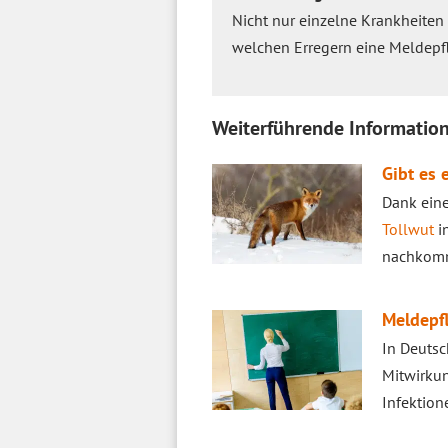
Nicht nur einzelne Krankheiten
welchen Erregern eine Meldepfl
Weiterführende Information
Gibt es 
Dank ein
Tollwut
in
nachkomme
Meldepfl
In Deutsc
Mitwirkun
Infektio