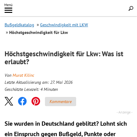
Inhalt
Menü
springen
Searc
Bußgeldkatalog
Geschwindigkeit mit LKW
Höchstgeschwindigkeit für Lkw
Höchstgeschwindigkeit für Lkw: Was ist
erlaubt?
Von
Murat Kilinc
Letzte Aktualisierung am: 27. Mai 2026
Geschätzte Lesezeit:
4
Minuten
Kommentare
Sie wurden in Deutschland geblitzt? Lohnt sich
ein
Einspruch
gegen Bußgeld, Punkte oder