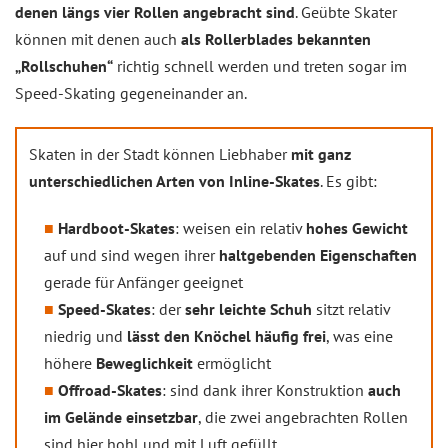
denen längs vier Rollen angebracht sind
. Geübte Skater
können mit denen auch
als Rollerblades bekannten
„Rollschuhen“
richtig schnell werden und treten sogar im
Speed-Skating gegeneinander an.
Skaten in der Stadt können Liebhaber
mit ganz
unterschiedlichen Arten von Inline-Skates
. Es gibt:
Hardboot-Skates
: weisen ein relativ
hohes Gewicht
auf und sind wegen ihrer
haltgebenden Eigenschaften
gerade für Anfänger geeignet
Speed-Skates
: der
sehr leichte Schuh
sitzt relativ
niedrig und
lässt den Knöchel häufig frei
, was eine
höhere
Beweglichkeit
ermöglicht
Offroad-Skates
: sind dank ihrer Konstruktion
auch
im Gelände einsetzbar
, die zwei angebrachten Rollen
sind hier hohl und mit Luft gefüllt