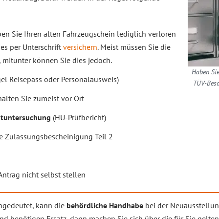
ben Sie Ihren alten Fahrzeugschein lediglich verloren
es per Unterschrift
versichern
. Meist müssen Sie die
, mitunter können Sie dies jedoch.
Haben Sie
gel Reisepass oder Personalausweis)
TÜV-Besch
rhalten Sie zumeist vor Ort
tuntersuchung
(HU-Prüfbericht)
e Zulassungsbescheinigung Teil 2
Antrag nicht selbst stellen
angedeutet, kann die
behördliche Handhabe
bei der Neuausstellu
nd benötigen Ersatz, dann machen Sie sich über die für Sie gelt