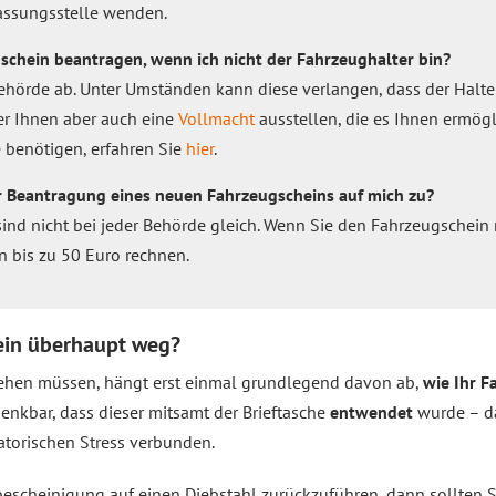
lassungsstelle wenden.
schein beantragen, wenn ich nicht der Fahrzeughalter bin?
hörde ab. Unter Umständen kann diese verlangen, dass der Halter 
er Ihnen aber auch eine
Vollmacht
ausstellen, die es Ihnen ermögli
 benötigen, erfahren Sie
hier
.
 Beantragung eines neuen Fahrzeugscheins auf mich zu?
ind nicht bei jeder Behörde gleich. Wenn Sie den Fahrzeugschein 
 bis zu 50 Euro rechnen.
ein überhaupt weg?
ehen müssen, hängt erst einmal grundlegend davon ab,
wie Ihr F
 denkbar, dass dieser mitsamt der Brieftasche
entwendet
wurde – das
atorischen Stress verbunden.
sbescheinigung auf einen Diebstahl zurückzuführen, dann sollten