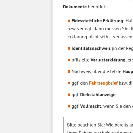
Dokumente
benötigt:
Eidesstattliche Erklärung
: Ha
bzw. verlegt, dann müssen Sie di
Erklärung nicht selbst verfassen
Identitätsnachweis
(in der Re
offizielle
Verlusterklärung
, e
Nachweis über die letzte
Haup
ggf. den
Fahrzeugbrief
bzw. di
ggf.
Diebstahlanzeige
ggf.
Vollmacht
, wenn Sie den 
Bitte beachten Sie: Wie bereits 
Ihren Fahrzeugschein verloren u