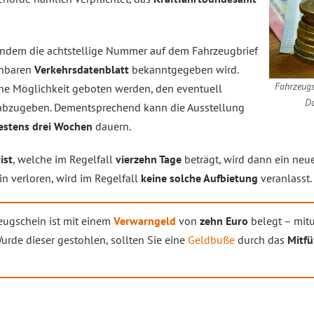
 indem die achtstellige Nummer auf dem Fahrzeugbrief
sehbaren
Verkehrsdatenblatt
bekanntgegeben wird.
Fahrzeugs
ne Möglichkeit geboten werden, den eventuell
Do
abzugeben. Dementsprechend kann die Ausstellung
estens drei Wochen
dauern.
ist
, welche im Regelfall
vierzehn Tage
beträgt, wird dann ein neue
n verloren, wird im Regelfall
keine solche Aufbietung
veranlasst.
eugschein ist mit einem
Verwarngeld
von
zehn Euro
belegt – mitu
urde dieser gestohlen, sollten Sie eine
Geldbuße
durch das
Mitfü