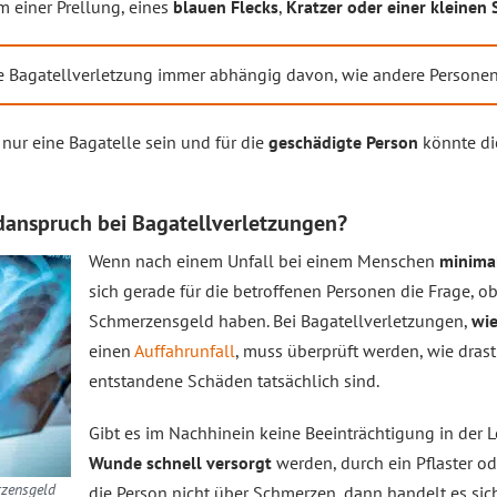
m einer Prellung, eines
blauen Flecks
,
Kratzer oder einer kleinen
ne Bagatellverletzung immer abhängig davon, wie andere Personen
nur eine Bagatelle sein und für die
geschädigte Person
könnte di
danspruch bei Bagatellverletzungen?
Wenn nach einem Unfall bei einem Menschen
minima
sich gerade für die betroffenen Personen die Frage, 
Schmerzensgeld haben. Bei Bagatellverletzungen,
wi
einen
Auffahrunfall
, muss überprüft werden, wie drast
entstandene Schäden tatsächlich sind.
Gibt es im Nachhinein keine Beeinträchtigung in der 
Wunde schnell versorgt
werden, durch ein Pflaster o
rzensgeld
die Person nicht über Schmerzen, dann handelt es si