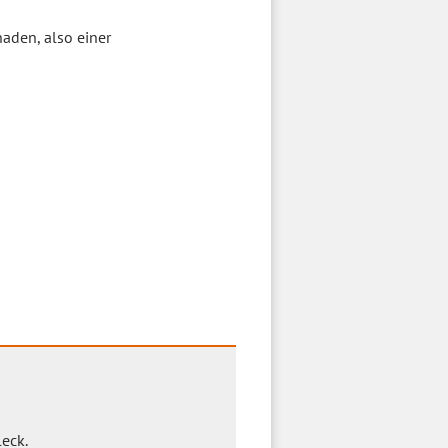
aden, also einer
leck.