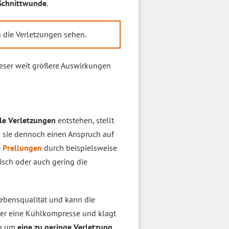
 Schnittwunde
.
 die Verletzungen sehen.
eser weit größere Auswirkungen
le Verletzungen
entstehen, stellt
ob sie dennoch einen Anspruch auf
e
Prellungen
durch beispielsweise
isch oder auch gering die
Lebensqualität und kann die
der eine Kühlkompresse und klagt
ch um
eine zu geringe Verletzung
.