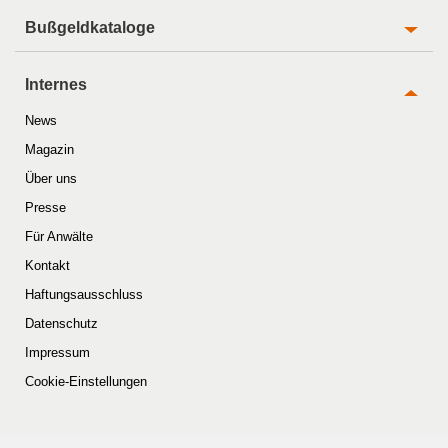
Bußgeldkataloge
Internes
News
Magazin
Über uns
Presse
Für Anwälte
Kontakt
Haftungsausschluss
Datenschutz
Impressum
Cookie-Einstellungen