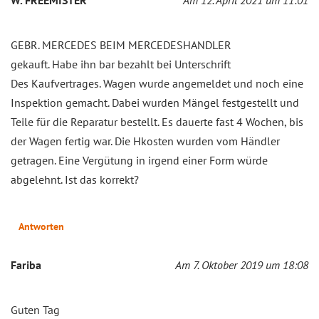
GEBR. MERCEDES BEIM MERCEDESHANDLER
gekauft. Habe ihn bar bezahlt bei Unterschrift
Des Kaufvertrages. Wagen wurde angemeldet und noch eine
Inspektion gemacht. Dabei wurden Mängel festgestellt und
Teile für die Reparatur bestellt. Es dauerte fast 4 Wochen, bis
der Wagen fertig war. Die Hkosten wurden vom Händler
getragen. Eine Vergütung in irgend einer Form würde
abgelehnt. Ist das korrekt?
Antworten
Fariba
Am 7. Oktober 2019 um 18:08
Guten Tag