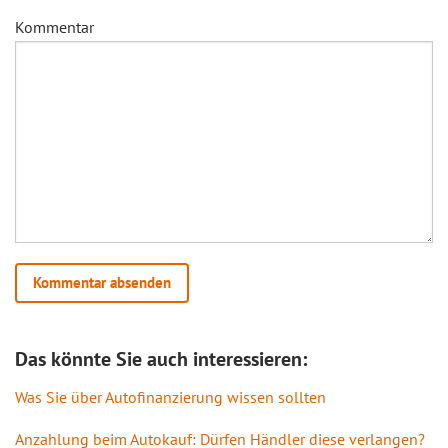
Kommentar
Das könnte Sie auch interessieren:
Was Sie über Autofinanzierung wissen sollten
Anzahlung beim Autokauf: Dürfen Händler diese verlangen?