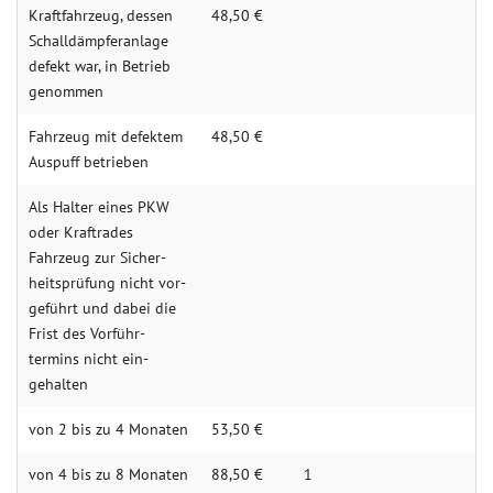
Kraftfahrzeug, dessen
48,50 €
Schall­dämpfer­anlage
defekt war, in Be­trieb
ge­nommen
Fahrzeug mit de­fektem
48,50 €
Aus­puff betrieben
Als Halter eines PKW
oder Kraf­trades
Fahrzeug zur Sicher­
heitsprü­fung nicht vor­
geführt und dabei die
Frist des Vorführ­
termins nicht ein­
gehalten
von 2 bis zu 4 Mo­naten
53,50 €
von 4 bis zu 8 Mo­naten
88,50 €
1