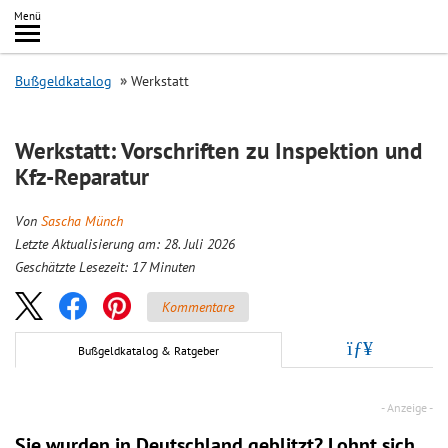
Inhalt
Menü
springen
Searc
Bußgeldkatalog
Werkstatt
Werkstatt: Vorschriften zu Inspektion und
Kfz-Reparatur
Von
Sascha Münch
Letzte Aktualisierung am: 28. Juli 2026
Geschätzte Lesezeit:
17
Minuten
Kommentare
Bußgeldkatalog & Ratgeber
Sie wurden in Deutschland geblitzt? Lohnt sich