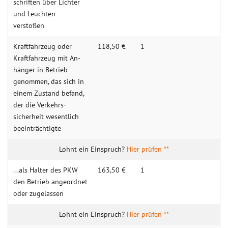
schriften über Lichter
und Leuch­ten
verstoßen
Kraftfahr­zeug oder
118,50 €
1
Kraftfahr­zeug mit An­
hänger in Betrieb
genom­men, das sich in
einem Zu­stand befand,
der die Verkehrs­
sicherheit wesent­lich
beein­trächtigte
Hier prüfen **
...als Halter des PKW
163,50 €
1
den Be­trieb ange­ordnet
oder zuge­lassen
Hier prüfen **