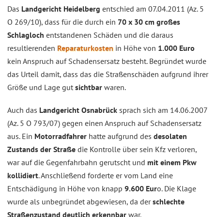
Das
Landgericht Heidelberg
entschied am 07.04.2011 (Az. 5
O 269/10), dass für die durch ein
70 x 30 cm großes
Schlagloch
entstandenen Schäden und die daraus
resultierenden
Reparaturkosten
in Höhe von
1.000 Euro
kein Anspruch auf Schadensersatz besteht. Begründet wurde
das Urteil damit, dass das die Straßenschäden aufgrund ihrer
Größe und Lage gut
sichtbar
waren.
Auch das
Landgericht Osnabrück
sprach sich am 14.06.2007
(Az. 5 O 793/07) gegen einen Anspruch auf Schadensersatz
aus. Ein
Motorradfahrer
hatte aufgrund des
desolaten
Zustands der Straße
die Kontrolle über sein Kfz verloren,
war auf die Gegenfahrbahn gerutscht und
mit einem Pkw
kollidiert
. Anschließend forderte er vom Land eine
Entschädigung in Höhe von knapp
9.600 Eur
o. Die Klage
wurde als unbegründet abgewiesen, da der
schlechte
Straßenzustand deutlich erkennbar
war.