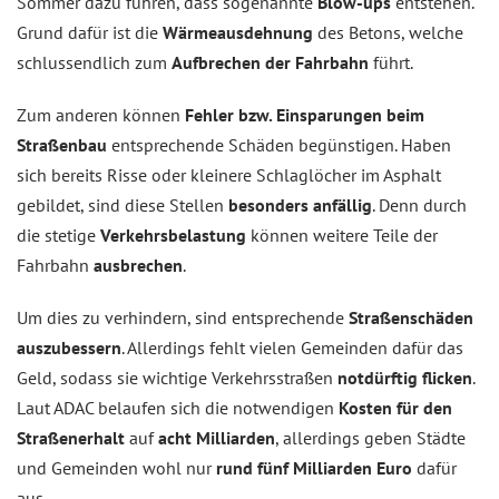
Sommer dazu führen, dass sogenannte
Blow-ups
entstehen.
Grund dafür ist die
Wärmeausdehnung
des Betons, welche
schlussendlich zum
Aufbrechen der Fahrbahn
führt.
Zum anderen können
Fehler bzw. Einsparungen beim
Straßenbau
entsprechende Schäden begünstigen. Haben
sich bereits Risse oder kleinere Schlaglöcher im Asphalt
gebildet, sind diese Stellen
besonders anfällig
. Denn durch
die stetige
Verkehrsbelastung
können weitere Teile der
Fahrbahn
ausbrechen
.
Um dies zu verhindern, sind entsprechende
Straßenschäden
auszubessern
. Allerdings fehlt vielen Gemeinden dafür das
Geld, sodass sie wichtige Verkehrsstraßen
notdürftig flicken
.
Laut ADAC belaufen sich die notwendigen
Kosten für den
Straßenerhalt
auf
acht Milliarden
, allerdings geben Städte
und Gemeinden wohl nur
rund fünf Milliarden Euro
dafür
aus.