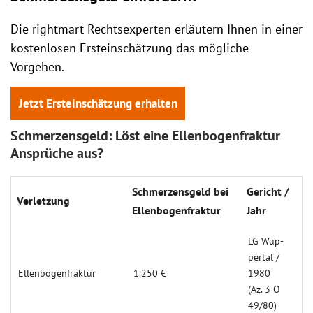
Die rightmart Rechtsexperten erläutern Ihnen in einer
kostenlosen Ersteinschätzung das mögliche
Vorgehen.
Jetzt Ersteinschätzung erhalten
Schmerzensgeld: Löst eine Ellenbogenfraktur
Ansprüche aus?
Schmer­zens­geld bei
Ge­richt /
Ver­letzung
El­len­bo­gen­frak­tur
Jahr
LG Wup­
pertal /
Ellenbogen­fraktur
1.250 €
1980
(Az. 3 O
49/80)