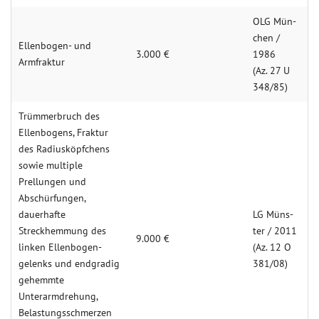
OLG Mün­
chen /
Ellenbogen- und
3.000 €
1986
Armfraktur
(Az. 27 U
348/85)
Trümmerbruch des
Ellenbogens, Fraktur
des Radiusköpfchens
sowie multiple
Prellungen und
Abschürfungen,
dauerhafte
LG Müns­
Streckhemmung des
ter / 2011
9.000 €
linken Ellenbogen­
(Az. 12 O
gelenks und endgradig
381/08)
gehemmte
Unterarmdrehung,
Belastungsschmerzen