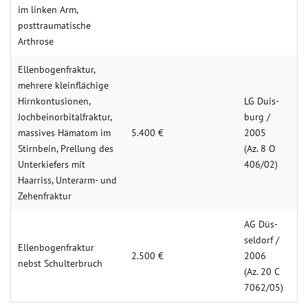
im linken Arm,
posttraumatische
Arthrose
Ellenbogen­fraktur,
mehrere kleinflächige
Hirn­kontusionen,
LG Duis­
Jochbein­orbitalfraktur,
burg /
massives Hämatom im
5.400 €
2005
Stirnbein, Prellung des
(Az. 8 O
Unterkiefers mit
406/02)
Haarriss, Unterarm- und
Zehenfraktur
AG Düs­
seldorf /
Ellenbogen­fraktur
2.500 €
2006
nebst Schulterbruch
(Az. 20 C
7062/05)