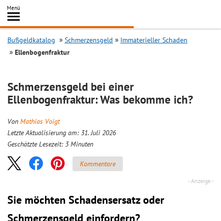
Inhalt
Menü
springen
Searc
Bußgeldkatalog
Schmerzensgeld
Immaterieller Schaden
Ellenbogenfraktur
Schmerzensgeld bei einer
Ellenbogenfraktur: Was bekomme ich?
Von
Mathias Voigt
Letzte Aktualisierung am: 31. Juli 2026
Geschätzte Lesezeit:
3
Minuten
Kommentare
Sie möchten Schadensersatz oder
Schmerzensgeld einfordern?