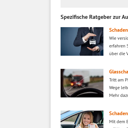
Spezifische Ratgeber zur A
Schadenf
Wie versi
erfahren 
über die 
Glassch
Tritt am 
Wege leit
Mehr daz
Schadenf
Mit dem E