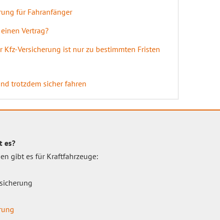
rung für Fahranfänger
 einen Vertrag?
Kfz-Versicherung ist nur zu bestimmten Fristen
und trotzdem sicher fahren
t es?
n gibt es für Kraftfahrzeuge:
rsicherung
g
erung