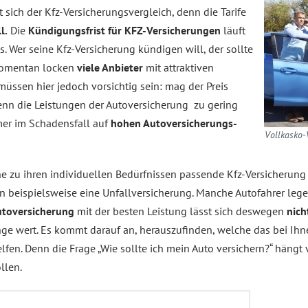
 sich der Kfz-Versicherungsvergleich, denn die Tarife
l.
Die
Kündigungsfrist für KFZ-Versicherungen
läuft
 Wer seine Kfz-Versicherung kündigen will, der sollte
 Momentan locken
viele Anbieter
mit attraktiven
üssen hier jedoch vorsichtig sein: mag der Preis
enn die Leistungen der Autoversicherung zu gering
mer im Schadensfall auf
hohen Autoversicherungs-
Vollkasko-
ne zu ihren individuellen Bedürfnissen passende Kfz-Versicherun
n beispielsweise eine Unfallversicherung. Manche Autofahrer leg
utoversicherung
mit der besten Leistung lässt sich deswegen
nich
nge wert. Es kommt darauf an, herauszufinden, welche das bei Ih
fen. Denn die Frage „Wie sollte ich mein Auto versichern?“ hängt v
llen.