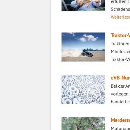
erfüllen.
Schadensf
Weiterlese
Traktor-
Traktoren
Mindesten
Traktor-V
eVB-Num
Bei der A
vorlegen
handelt e
Marders
Motorräum