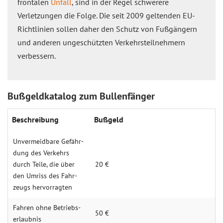
frontalen
Unfall
, sind in der Regel schwerere
Verletzungen die Folge. Die seit 2009 geltenden EU-
Richtlinien sollen daher den Schutz von Fußgängern
und anderen ungeschützten Verkehrsteilnehmern
verbessern.
Bußgeldkatalog zum Bullenfänger
Beschreibung
Bußgeld
Un­ver­meid­bare Gefähr­
dung des Ver­kehrs
durch Teile, die über
20 €
den Um­riss des Fahr­
zeugs hervor­ragten
Fahren ohne Betriebs­
50 €
erlaub­nis