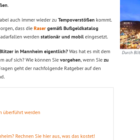
aßen
.
dabei auch immer wieder zu
Tempoverstößen
kommt.
orgen, dass die
Raser
gemäß Bußgeldkatalog
Radarfallen werden
stationär und mobil
eingesetzt.
Blitzer in Mannheim eigentlich?
Was hat es mit dem
Durch Bli
im auf sich? Wie können Sie
vorgehen
, wenn Sie
zu
ragen geht der nachfolgende Ratgeber auf den
nd.
m überführt werden
nheim? Rechnen Sie hier aus, was das kostet!