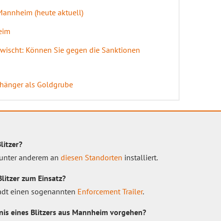
Mannheim (heute aktuell)
eim
rwischt: Können Sie gegen die Sanktionen
nhänger als Goldgrube
litzer?
unter anderem an
diesen Standorten
installiert.
itzer zum Einsatz?
Stadt einen sogenannten
Enforcement Trailer
.
is eines Blitzers aus Mannheim vorgehen?