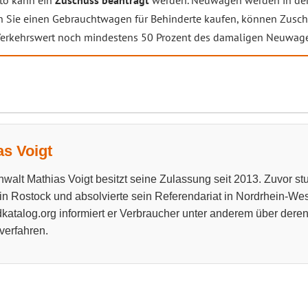
uto kann ein
Zuschuss beantragt
werden. Neuwagen werden in der
n Sie einen Gebrauchtwagen für Behinderte kaufen, können Zusc
 Verkehrswert noch mindestens 50 Prozent des damaligen Neuwage
as Voigt
walt Mathias Voigt besitzt seine Zulassung seit 2013. Zuvor stud
 in Rostock und absolvierte sein Referendariat in Nordrhein-West
katalog.org informiert er Verbraucher unter anderem über dere
verfahren.