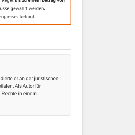
 Regel
bis zu einem Betrag von
hüsse gewährt werden.
npreises beträgt.
ierte er an der juristischen
falen. Als Autor für
n Rechte in einem