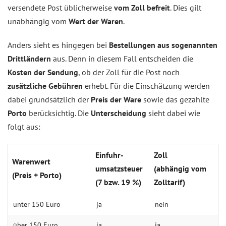
versendete Post üblicherweise
vom Zoll befreit
. Dies gilt
unabhängig vom
Wert der Waren
.
Anders sieht es hingegen bei
Bestellungen aus sogenannten
Drittländern
aus. Denn in diesem Fall entscheiden die
Kosten der Sendung
, ob der Zoll für die Post noch
zusätzliche Gebühren
erhebt. Für die Einschätzung werden
dabei grundsätzlich der
Preis der Ware
sowie das gezahlte
Porto
berücksichtig. Die
Unterscheidung
sieht dabei wie
folgt aus:
Ein­fuhr­
Zoll
Waren­wert
umsatz­steuer
(ab­hängig vom
(Preis + Porto)
(7 bzw. 19 %)
Zoll­tarif)
unter 150 Euro
ja
nein
über 150 Euro
ja
ja