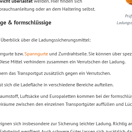
wicht überlastet
werden. Hier finden sich
brauchsanleitung oder an dem Haltering selbst.
Prüf
ige & formschlüssige
Ladungss
n Überblick über die Ladungssicherungsmittel:
rrgurte bzw.
Spanngurte
und Zurrdrahtseile. Sie können über spez
Diese Mittel verhindern zusammen ein Verrutschen der Ladung.
hern das Transportgut zusätzlich gegen ein Verrutschen.
st sich die Ladefläche in verschiedene Bereiche aufteilen.
 Schaumstoff, Luftsäcke und Europaletten kommen bei der formsch
Freiräume zwischen den einzelnen Transportgüter auffüllen und Lüc
ignen sich insbesondere zur Sicherung leichter Ladung. Richtig 
Fahrtwind wegfliegt. Auch schwere Güter lassen sich zusätzlich da