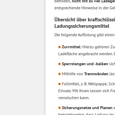
befinden,
nicht mit zu viel Ladege
entsprechende Hinweise in der Ge
Übersicht über kraftschlüss
Ladungssicherungsmittel
Die folgende Auflistung gibt eine
Zurrmittel:
Hierzu gehören Zu
Ladefläche angebracht werden. 
Sperrstangen und -balken
sic
Mithilfe von
Trennwänden
läs
Füllmittel, z. B. Wellpappe,
Einsatz. Mit ihnen lassen sich 
verrutschen kann.
Sicherungsnetze und Planen
e
beispielsweise, dass Ladung im 