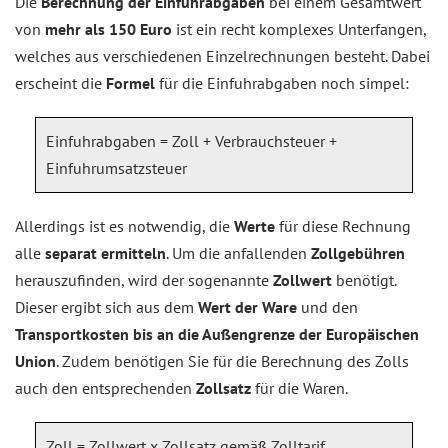
Die
Berechnung der Einfuhrabgaben
bei einem Gesamtwert
von
mehr als 150 Euro
ist ein recht komplexes Unterfangen,
welches aus verschiedenen Einzelrechnungen besteht. Dabei
erscheint die
Formel
für die Einfuhrabgaben noch simpel:
Einfuhrabgaben = Zoll + Verbrauchsteuer +
Einfuhrumsatzsteuer
Allerdings ist es notwendig, die
Werte
für diese Rechnung
alle
separat ermitteln
. Um die anfallenden
Zollgebühren
herauszufinden, wird der sogenannte
Zollwert
benötigt.
Dieser ergibt sich aus dem
Wert der Ware
und den
Transportkosten bis an die Außengrenze der Europäischen
Union
. Zudem benötigen Sie für die Berechnung des Zolls
auch den entsprechenden
Zollsatz
für die Waren.
Zoll = Zollwert x Zollsatz gemäß Zolltarif