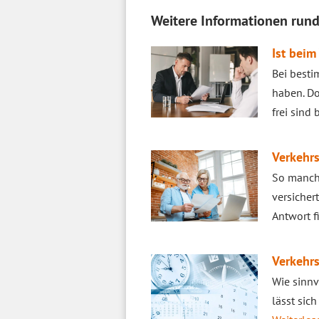
Weitere Informationen run
Ist beim
Bei besti
haben. Do
frei sind 
Verkehrs
So manch 
versicher
Antwort f
Verkehrs
Wie sinnv
lässt sic