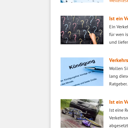
Weiterlese
Ist ein 
Ein Verke
für wen i
und liefe
Verkehrs
Wollen Si
lang dies
Ratgeber
Ist ein 
Ist eine 
Verkehrsr
abgesetz