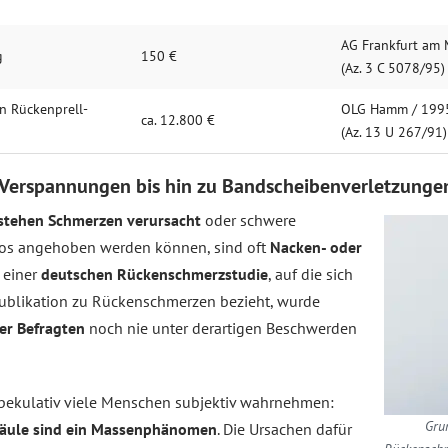
AG Frankfurt am
g
150 €
(Az. 3 C 5078/95)
 Rücken­prell­
OLG Hamm / 199
ca. 12.800 €
(Az. 13 U 267/91)
Verspannungen bis hin zu Bandscheibenverletzunge
stehen Schmerzen verursacht
oder schwere
os angehoben werden können, sind oft
Nacken- oder
i einer
deutschen Rückenschmerzstudie
, auf die sich
 Publikation zu Rückenschmerzen bezieht, wurde
er Befragten
noch nie unter derartigen Beschwerden
s spekulativ viele Menschen subjektiv wahrnehmen:
Gru
säule sind ein Massenphänomen
. Die Ursachen dafür