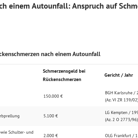
h einem Autounfall: Anspruch auf Schm
ckenschmerzen nach einem Autounfall
Schmerzens­geld bei
Gericht / Jahr
Rücken­schmer­zen
BGH Karlsruhe /
150.000 €
(Az. VI ZR 139/02
LG Kempten / 19
rb­prell­ung
5.100 €
(Az. 2 O 2773/96)
owie Schulter- und
2.000 €
OLG Frankfurt / 1