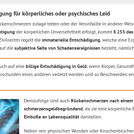
ung für körperliches oder psychisches Leid
kenschmerzen zutage treten oder der Verunfallte in anderer Weis
htigung
der körperlichen Unversehrtheit erfolgt, kommt
§ 253 des
ivilrechts regelt die
immaterielle Entschädigung
, welche eine E
 auf die
subjektive Seite von Schadensereignissen
bezieht, nämlic
uch auf eine
billige Entschädigung in Geld
, wenn Körper, Gesundhe
erschulden eines anderen verletzt werden und so Beschwerden en
Demzufolge sind auch
Rückenschmerzen nach einem
schmerzensgeldbegründend
, da sie eine körperlich
Einbuße an Lebensqualität
darstellen.
Neben rein physischen Wunden oder Knochenbrüche