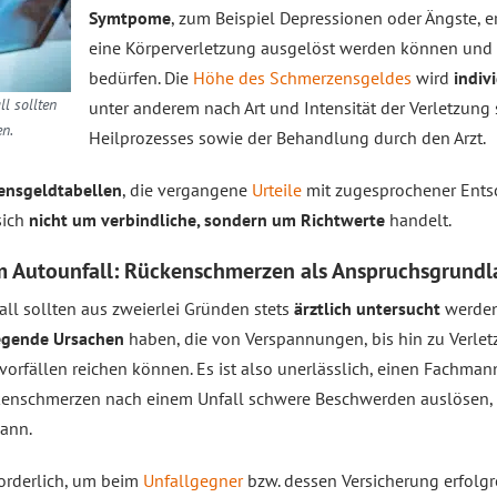
Symtpome
, zum Beispiel Depressionen oder Ängste, er
eine Körperverletzung ausgelöst werden können und d
bedürfen. Die
Höhe des Schmerzensgeldes
wird
indiv
l sollten
unter anderem nach Art und Intensität der Verletzun
n.
Heilprozesses sowie der Behandlung durch den Arzt.
ensgeldtabellen
, die vergangene
Urteile
mit zugesprochener Entsc
sich
nicht um verbindliche, sondern um Richtwerte
handelt.
 Autounfall: Rückenschmerzen als Anspruchsgrundl
l sollten aus zweierlei Gründen stets
ärztlich untersucht
werden
egende Ursachen
haben, die von Verspannungen, bis hin zu Verlet
orfällen reichen können. Es ist also unerlässlich, einen Fachma
kenschmerzen nach einem Unfall schwere Beschwerden auslösen,
ann.
forderlich, um beim
Unfallgegner
bzw. dessen Versicherung erfolg