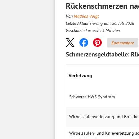
Rückenschmerzen nac
Von
Mathias Voigt
Letzte Aktualisierung am: 26. Juli 2026
Geschätzte Lesezeit:
3
Minuten
Kommentare
Schmerzensgeldtabelle: Rü
Ver­letzung
Schwe­res HWS-Syndrom
Wirbel­säulen­verletz­ung und Brust­ko
Wirbel­säulen- und Knie­verletz­ung s