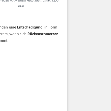
erzen nach einem Autounfall bildet §253
BGB.
änden eine
Entschädigung
, in Form
derem, wann sich
Rückenschmerzen
ommt.