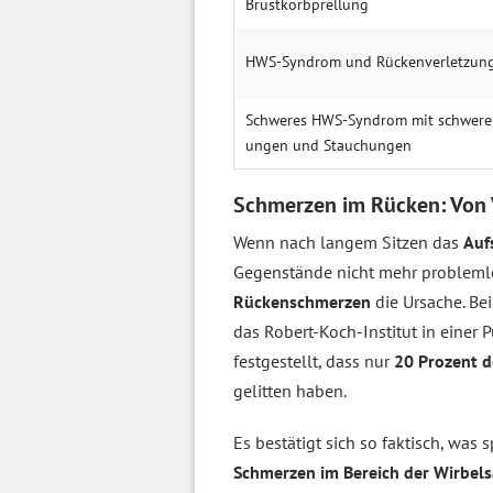
Brust­korb­prellung
HWS-Syndrom und Rücken­verletz­un
Schwe­res HWS-Syndrom mit schwe­ren
ungen und Stauch­ungen
Schmerzen im Rücken: Von 
Wenn nach langem Sitzen das
Auf
Gegenstände nicht mehr probleml
Rückenschmerzen
die Ursache. Be
das Robert-Koch-Institut in einer
festgestellt, dass nur
20 Prozent d
gelitten haben.
Es bestätigt sich so faktisch, wa
Schmerzen im Bereich der Wirbel