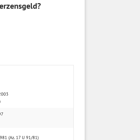
erzensgeld?
 2003
)
97
981 (Az. 17 U 91/81)