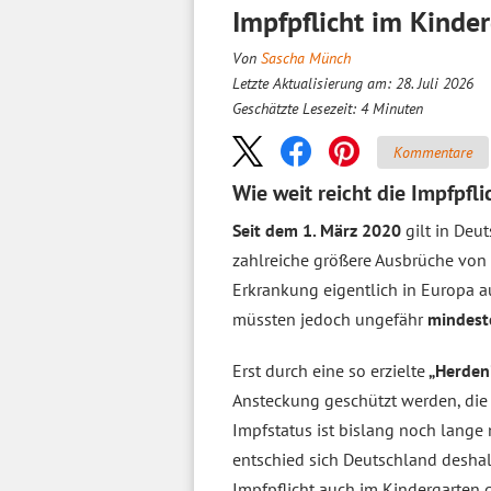
Impfpflicht im Kinde
Von
Sascha Münch
Letzte Aktualisierung am: 28. Juli 2026
Geschätzte Lesezeit:
4
Minuten
Kommentare
Wie weit reicht die Impfpfli
Seit dem 1. März 2020
gilt in Deu
zahlreiche größere Ausbrüche von 
Erkrankung eigentlich in Europa au
müssten jedoch ungefähr
mindest
Erst durch eine so erzielte
„Herden
Ansteckung geschützt werden, die 
Impfstatus ist bislang noch lange
entschied sich Deutschland desha
Impfpflicht auch im Kindergarten g