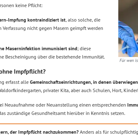
sonen keine Pflicht:
ern-Impfung kontraindiziert ist
, also solche, die
en Verfassung nicht gegen Masern geimpft werden
eine Maserninfektion immunisiert sind
; diese
iche Bescheinigung über die bestehende Immunität.
Für wen is
ohne Impfpflicht?
g erfasst alle
Gemeinschaftseinrichtungen, in denen überwiegen
 Waldorfkindergarten, privater Kita, aber auch Schulen, Hort, Kind
t, bei Neuaufnahme oder Neuanstellung einen entsprechenden
Immun
 das zuständige Gesundheitsamt hierüber in Kenntnis setzen.
igern, der Impfpflicht nachzukommen?
Anders als für schulpflichtig