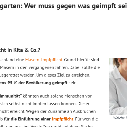
rgarten: Wer muss gegen was geimpft se
cht in Kita & Co.?
tschland eine
Masern-Impfpflicht
. Grund hierfür sind
Masern in den vergangenen Jahren. Dabei sollte die
sgerottet werden. Um dieses Ziel zu erreichen,
ens 95 % der Bevölkerung geimpft
sein.
immunität“
könnten auch solche Menschen vor
sich selbst nicht impfen lassen können. Dieser
 nicht erreicht. Wegen der Zunahme an Ausbrüchen
Welche I
lb
für die Einführung einer
Impfpflicht
. Für wen die
ilt und was bei Verstößen droht, erfahren Sie im