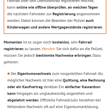
Fahrrad oder sein Dienstfahrrad registrieren möchte,
kann
online wie offline überprüfen
,
an welchen Tagen
die nächsten Fahrräder zur
Registrierung
angenommen
werden. Dabei können die Beamten der Polizei
auch
Kinderwagen und andere Wertgegenstände registrieren
.
Momentan
ist es sogar noch
kostenlos
, sein
Fahrrad
registrieren
zu lassen.
Wenden
Sie sich dafür an die Polizei,
müssen Sie jedoch
bestimmte Nachweise erbringen
. Dazu
gehören:
Der
Eigentumsnachweis
zum vorgestellten Fahrrad: Als
möglicher Nachweis ist hier eine
Quittung, eine Rechnung
oder ein Kaufvertrag
denkbar. Ein
einfacher Kassenbon
kann
hingegen als unglaubwürdig angesehen und
abgelehnt werden
. Offizielle Fahrradclubs bestehen bei
fehlendem Nachweis oft auf eine Eigentumserklärung.