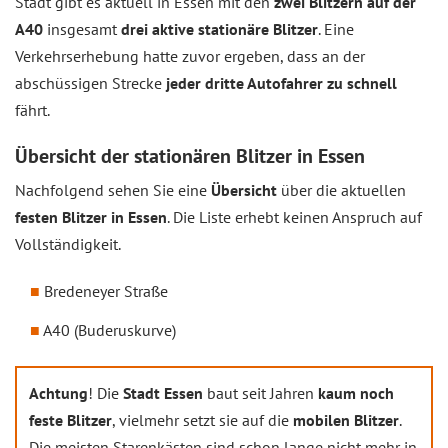
Stadt gibt es aktuell in Essen mit den
zwei Blitzern auf der
A40
insgesamt
drei aktive stationäre Blitzer
. Eine
Verkehrserhebung hatte zuvor ergeben, dass an der
abschüssigen Strecke
jeder dritte Autofahrer zu schnell
fährt.
Übersicht der stationären Blitzer in Essen
Nachfolgend sehen Sie eine
Übersicht
über die aktuellen
festen Blitzer in Essen
. Die Liste erhebt keinen Anspruch auf
Vollständigkeit.
Bredeneyer Straße
A40 (Buderuskurve)
Achtung
! Die
Stadt Essen
baut seit Jahren
kaum noch
feste Blitzer
, vielmehr setzt sie auf die
mobilen Blitzer
.
Die meisten Starenkästen sind schon lange nicht mehr in