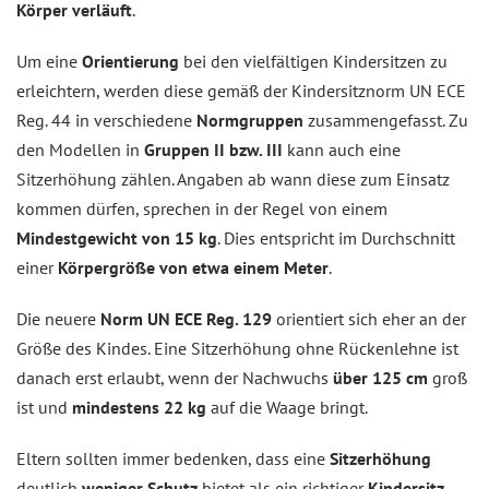
Körper verläuft
.
Um eine
Orientierung
bei den vielfältigen Kindersitzen zu
erleichtern, werden diese gemäß der Kindersitznorm UN ECE
Reg. 44 in verschiedene
Normgruppen
zusammengefasst. Zu
den Modellen in
Gruppen II bzw. III
kann auch eine
Sitzerhöhung zählen. Angaben ab wann diese zum Einsatz
kommen dürfen, sprechen in der Regel von einem
Mindestgewicht von 15 kg
. Dies entspricht im Durchschnitt
einer
Körpergröße von etwa einem Meter
.
Die neuere
Norm UN ECE Reg. 129
orientiert sich eher an der
Größe des Kindes. Eine Sitzerhöhung ohne Rückenlehne ist
danach erst erlaubt, wenn der Nachwuchs
über 125 cm
groß
ist und
mindestens 22 kg
auf die Waage bringt.
Eltern sollten immer bedenken, dass eine
Sitzerhöhung
deutlich
weniger Schutz
bietet als ein richtiger
Kindersitz
.