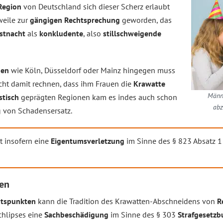
Region
von Deutschland sich dieser Scherz erlaubt
rweile zur
gängigen Rechtsprechung
geworden, das
astnacht
als
konkludente
, also
stillschweigende
gen
wie Köln, Düsseldorf oder Mainz hingegen muss
cht damit rechnen, dass ihm Frauen die
Krawatte
Männe
stisch
geprägten Regionen kam es indes auch schon
abz
g von Schadensersatz.
t insofern eine
Eigentumsverletzung
im Sinne des § 823 Absatz 
zen
chtspunkten
kann die Tradition des Krawatten-Abschneidens von
R
Schlipses eine
Sachbeschädigung
im Sinne des § 303
Strafgesetz