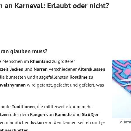
 an Karneval: Erlaubt oder nicht?
dran glauben muss?
die Menschen im
Rheinland
zu größerer
szeit
.
Jecken
und
Narren
verschiedener
Altersklassen
 die buntesten und ausgefallensten
Kostüme
zu
evalshymnen
wird getanzt, gelacht und gefeiert, was
immte
Traditionen
, die mittlerweile kaum mehr
tzen
oder dem
Fangen
von
Kamelle
und
Strüßjer
Krawat
den männlichen
Jecken
von den Damen seit eh und je
abgeschnitten
.