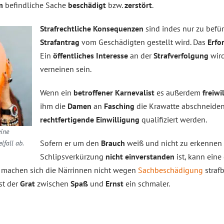
um
befindliche Sache
beschädigt
bzw.
zerstört
.
Strafrechtliche Konsequenzen
sind indes nur zu befü
Strafantrag
vom Geschädigten gestellt wird. Das
Erfo
Ein
öffentliches Interesse
an der
Strafverfolgung
wir
verneinen sein.
Wenn ein
betroffener Karnevalist
es außerdem
freiwi
ihm die
Damen
an
Fasching
die Krawatte abschneiden,
rechtfertigende Einwilligung
qualifiziert werden.
ine
Sofern er um den
Brauch
weiß und nicht zu erkennen g
lfall ab.
Schlipsverkürzung
nicht einverstanden
ist, kann eine
machen sich die Närrinnen nicht wegen
Sachbeschädigung
strafb
ist der
Grat
zwischen
Spaß
und
Ernst
ein schmaler.