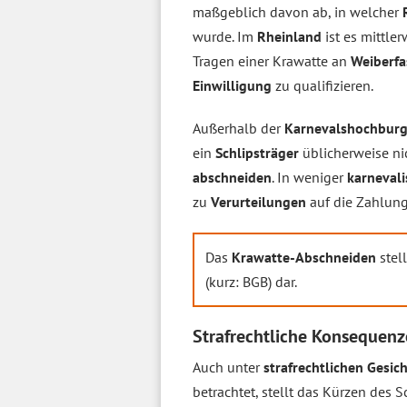
maßgeblich davon ab, in welcher
wurde. Im
Rheinland
ist es mittle
Tragen einer Krawatte an
Weiberf
Einwilligung
zu qualifizieren.
Außerhalb der
Karnevalshochbur
ein
Schlipsträger
üblicherweise ni
abschneiden
. In weniger
karnevali
zu
Verurteilungen
auf die Zahlun
Das
Krawatte-Abschneiden
stell
(kurz: BGB) dar.
Strafrechtliche Konsequen
Auch unter
strafrechtlichen Gesi
betrachtet, stellt das Kürzen des 