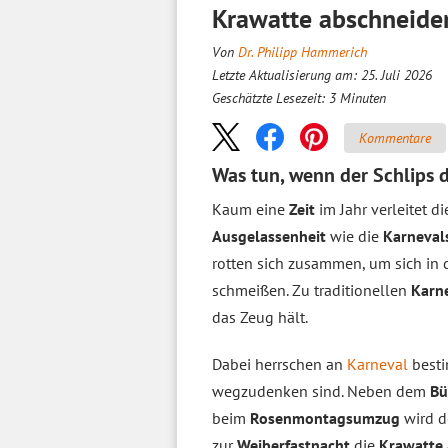
Krawatte abschneiden
Von
Dr. Philipp Hammerich
Letzte Aktualisierung am: 25. Juli 2026
Geschätzte Lesezeit:
3
Minuten
Kommentare
Was tun, wenn der Schlips 
Kaum eine
Zeit
im Jahr verleitet 
Ausgelassenheit
wie die
Karneval
rotten sich zusammen, um sich in
schmeißen. Zu traditionellen
Karn
das Zeug hält.
Dabei herrschen an
Karneval
best
wegzudenken sind. Neben dem
Bü
beim
Rosenmontagsumzug
wird 
zur
Weiberfastnacht
die
Krawatte