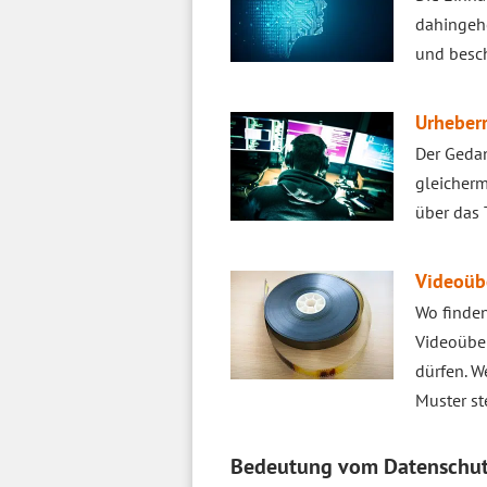
dahingehe
und besch
Urheberr
Der Gedan
gleicherm
über das
Videoüb
Wo finden
Videoüber
dürfen. W
Muster st
Bedeutung vom Datenschutz