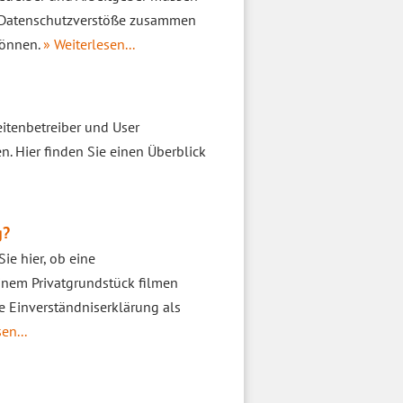
en Datenschutzverstöße zusammen
können.
» Weiterlesen...
eitenbetreiber und User
n. Hier finden Sie einen Überblick
g?
e hier, ob eine
einem Privatgrundstück filmen
e Einverständniserklärung als
en...