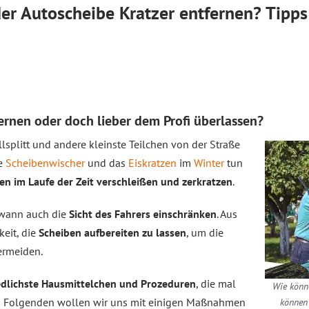
er Autoscheibe Kratzer entfernen? Tipps
ernen oder doch lieber dem Profi überlassen?
lsplitt und andere kleinste Teilchen von der Straße
te
Scheibenwischer
und das
Eiskratzen
im
Winter
tun
n im Laufe der Zeit verschleißen und zerkratzen
.
dwann auch die
Sicht des Fahrers einschränken
. Aus
eit, die
Scheiben aufbereiten zu lassen
, um die
ermeiden.
edlichste Hausmittelchen und Prozeduren
, die mal
Wie könne
Im Folgenden wollen wir uns mit einigen Maßnahmen
können 