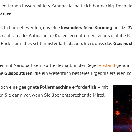
 entfernen lassen mittels Zahnpasta, hält sich hartnäckig. Doch 
tärken
.
el
behandelt werden, das eine
besonders feine Körnung
besitzt.
Z
 Anstatt aus der Autoscheibe Kratzer zu entfernen, verursacht die Pa
m Ende kann dies schlimmstenfalls dazu führen, dass das
Glas noch
n mit Nanopartikeln sollte deshalb in der Regel
Abstand
genomme
che
Glaspolituren
, die ein wesentlich besseres Ergebnis erzielen k
edoch eine geeignete
Poliermaschine erforderlich
– mit
n Sie dann vor, wenn Sie über entsprechende Mittel